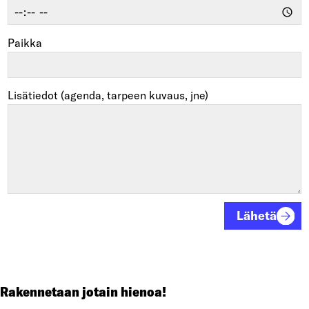
Paikka
Lisätiedot (agenda, tarpeen kuvaus, jne)
Lähetä
Rakennetaan jotain hienoa!