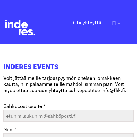
Ota yhteyttä
FI
arrow_drop_down
INDERES EVENTS
Voit jättää meille tarjouspyynnön oheisen lomakkeen
kautta, niin palaamme teille mahdollisimman pian. Voit
myös ottaa suoraan yhteyttä sähköpostitse info@flik.fi.
Sähköpostiosoite *
Nimi *