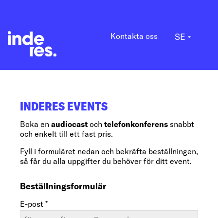
Kontakta oss
SE
arrow_drop_down
INDERES EVENTS
Boka en
audiocast
och
telefonkonferens
snabbt
och enkelt till ett fast pris.
Fyll i formuläret nedan och bekräfta beställningen,
så får du alla uppgifter du behöver för ditt event.
Beställningsformulär
E-post *