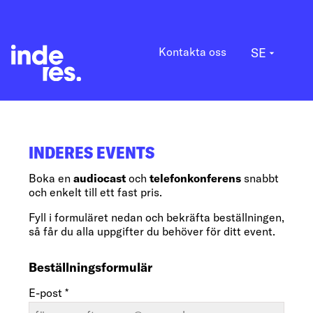
Kontakta oss
SE
arrow_drop_down
INDERES EVENTS
Boka en
audiocast
och
telefonkonferens
snabbt
och enkelt till ett fast pris.
Fyll i formuläret nedan och bekräfta beställningen,
så får du alla uppgifter du behöver för ditt event.
Beställningsformulär
E-post *